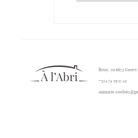
Brisy, 20 6673 Gouvy
+324 74 29 17 43
anmarie.cools62@g