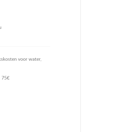
u
ikskosten voor water,
: 75€