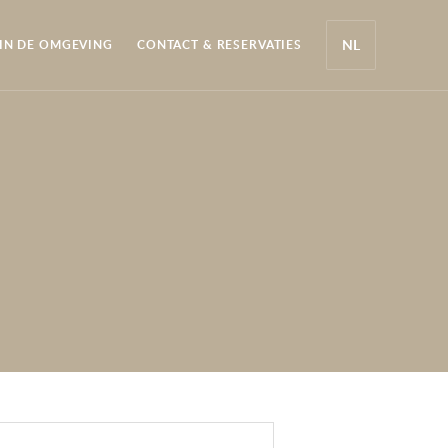
Sluiten
IN DE OMGEVING
CONTACT & RESERVATIES
TAAL
WIJZIGEN
(MOMENTEEL:
NEDERLANDS)