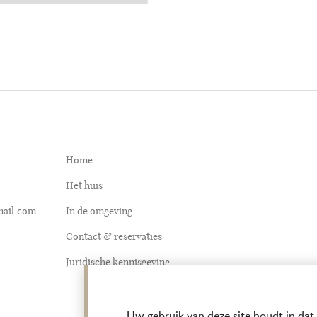
Home
Het huis
mail.com
In de omgeving
Contact & reservaties
Juridische kennisgeving
Uw gebruik van deze site houdt in dat